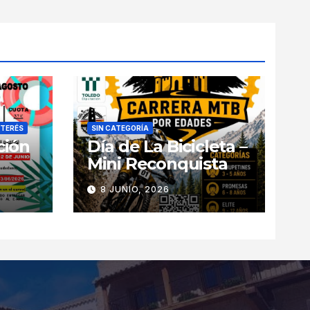
NTERÉS
SIN CATEGORÍA
ción
Día de La Bicicleta –
Mini Reconquista
8 JUNIO, 2026