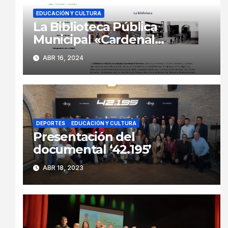
EDUCACIÓN Y CULTURA
La Biblioteca Pública
Municipal «Cardenal
Pacheco» renueva su página
ABR 16, 2024
web
DEPORTES
EDUCACIÓN Y CULTURA
Presentación del
documental ‘42.195’
ABR 18, 2023