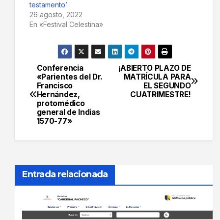
testamento’
26 agosto, 2022
En «Festival Celestina»
Conferencia
¡ABIERTO PLAZO DE
Navegación
«Parientes del Dr.
MATRÍCULA PARA
Francisco
EL SEGUNDO
de
Hernández,
CUATRIMESTRE!
protomédico
entradas
general de Indias
1570-77»
Entrada relacionada