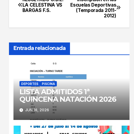
Navegación
LA CELESTINA VS
Escuelas Deportivas
BARGAS F.S.
(Temporada 2011-
de
2012)
entradas
Entrada relacionada
DEPORTES
PISCINA
LISTA ADMITIDOS 1ª
QUINCENA NATACIÓN 2026
JUN 16, 2026