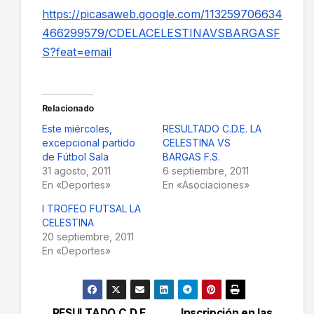
https://picasaweb.google.com/113259706634
466299579/CDELACELESTINAVSBARGASF
S?feat=email
Relacionado
Este miércoles,
RESULTADO C.D.E. LA
excepcional partido
CELESTINA VS
de Fútbol Sala
BARGAS F.S.
31 agosto, 2011
6 septiembre, 2011
En «Deportes»
En «Asociaciones»
I TROFEO FUTSAL LA
CELESTINA
20 septiembre, 2011
En «Deportes»
RESULTADO C.D.E.
Inscripción en las