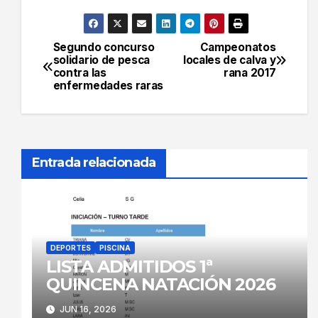
Segundo concurso
Campeonatos
Navegación
solidario de pesca
locales de calva y
contra las
rana 2017
de
enfermedades raras
entradas
Entrada relacionada
DEPORTES
PISCINA
LISTA ADMITIDOS 1ª
QUINCENA NATACIÓN 2026
JUN 16, 2026