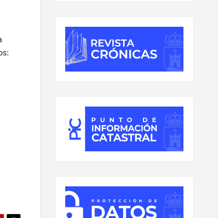
a
os: