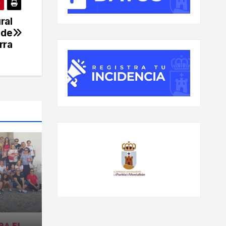
ral
 de
rra
AMA