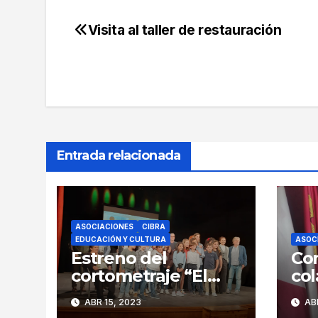
Visita al taller de restauración
Navegación
de
entradas
Entrada relacionada
ASOCIACIONES
CIBRA
EDUCACIÓN Y CULTURA
ASOC
Estreno del
Co
cortometraje “El
col
Juego de los
Aso
ABR 15, 2023
ABR
ángeles”
Muj