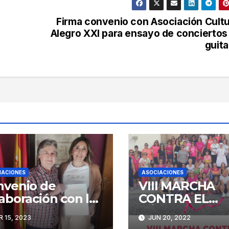
Firma convenio con Asociación Cultu
Alegro XXI para ensayo de conciertos
guita
IACIONES
ASOCIACIONES
nvenio de
VIII MARCHA
aboración con la
CONTRA EL
ciacion de
CÁNCER DE M
 15, 2023
JUN 20, 2022
eres Melibea.