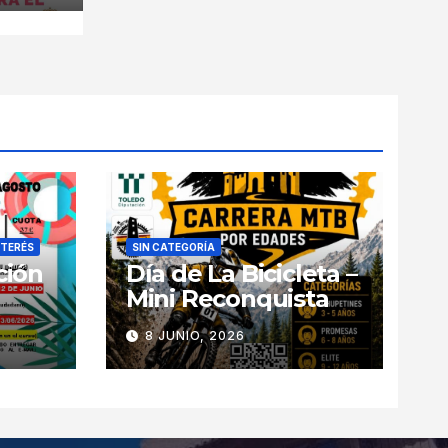
NTERÉS
SIN CATEGORÍA
ción
Día de La Bicicleta –
Mini Reconquista
8 JUNIO, 2026