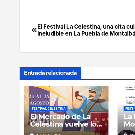
El Festival La Celestina, una cita cul
Navegación
ineludible en La Puebla de Montalb
de
entradas
Entrada relacionada
FESTIVAL CELESTINA
FESTI
El Mercado de La
La
Celestina vuelve los
Mo
días 23, 24 y 25 de
epi