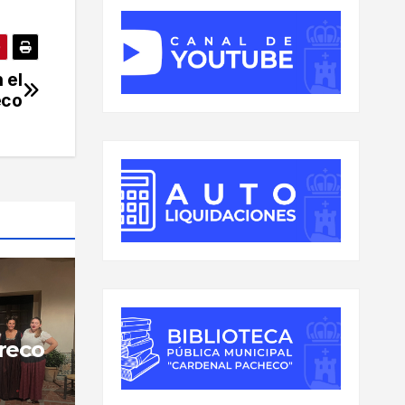
 el
eco
reco