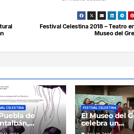
tural
Festival Celestina 2018 – Teatro en
án
Museo del Gr
VAL CELESTINA
FESTIVAL CELESTINA
 Puebla de
El Museo del G
ntalbán,
celebra un
centro del I
entremés de