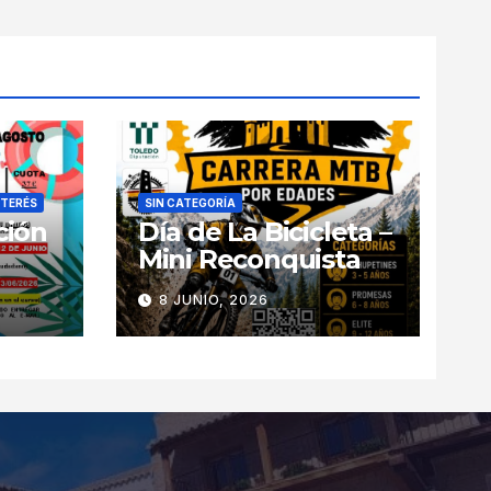
NTERÉS
SIN CATEGORÍA
ción
Día de La Bicicleta –
Mini Reconquista
8 JUNIO, 2026