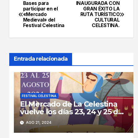
Bases para
INAUGURADA CON
Navegación
participar en el
GRAN ÉXITO LA
«Mercado
RUTA TURÍSTICO
de
Medieval» del
CULTURAL
Festival Celestina
CELESTINA.
entradas
Entrada relacionada
FESTIVAL CELESTINA
El Mercado de La Celestina
vuelve los días 23, 24 y 25 de
agosto a las calles de La
AGO 21, 2024
Puebla de Montalbán.