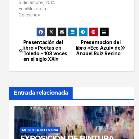
5 diciembre, 2014
En «Museo la
Celestina»
Presentación del
Presentación del
Navegación
libro «Poetas en
libro «Eco Azul» de
Toledo – 103 voces
Anabel Ruiz Resino
de
en el siglo XXI»
entradas
Entrada relacionada
MUSEO LA CELESTINA
EXPOSICIÓN DE PINTURA