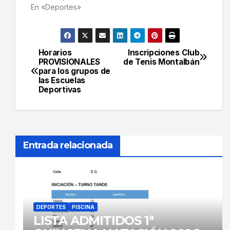
En «Deportes»
Horarios
Inscripciones Club
Navegación
PROVISIONALES
de Tenis Montalbán
para los grupos de
de
las Escuelas
Deportivas
entradas
Entrada relacionada
DEPORTES
PISCINA
LISTA ADMITIDOS 1ª