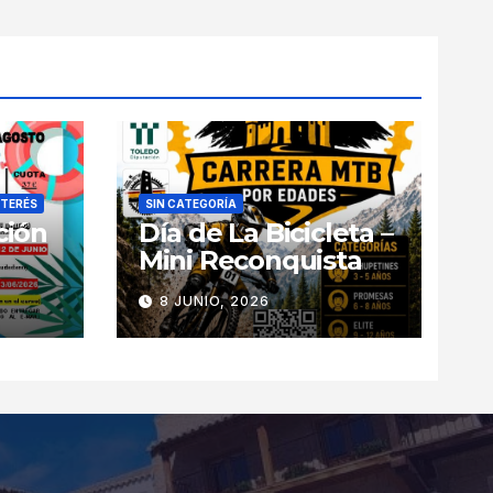
NTERÉS
SIN CATEGORÍA
ción
Día de La Bicicleta –
Mini Reconquista
8 JUNIO, 2026