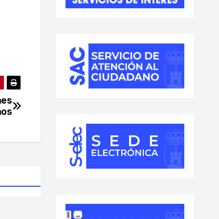
nes
ños