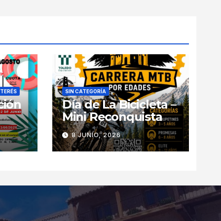
NTERÉS
SIN CATEGORÍA
ción
Día de La Bicicleta –
Mini Reconquista
8 JUNIO, 2026