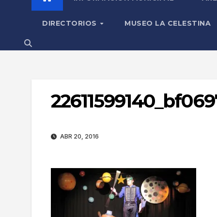
DIRECTORIOS
MUSEO LA CELESTINA
22611599140_bf069
ABR 20, 2016