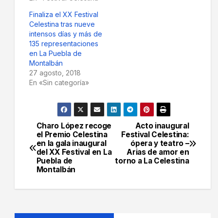
Finaliza el XX Festival
Celestina tras nueve
intensos días y más de
135 representaciones
en La Puebla de
Montalbán
27 agosto, 2018
En «Sin categoría»
Charo López recoge
Acto inaugural
Navegación
el Premio Celestina
Festival Celestina:
en la gala inaugural
ópera y teatro –
de
del XX Festival en La
Arias de amor en
Puebla de
torno a La Celestina
entradas
Montalbán