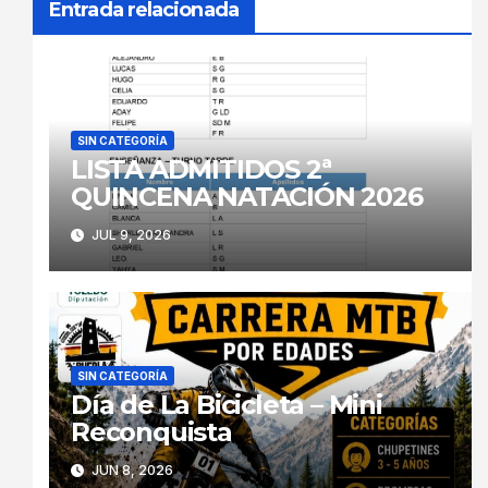
Entrada relacionada
SIN CATEGORÍA
LISTA ADMITIDOS 2ª
QUINCENA NATACIÓN 2026
JUL 9, 2026
SIN CATEGORÍA
Día de La Bicicleta – Mini
Reconquista
JUN 8, 2026