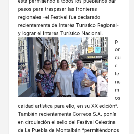
está permitiendo a todos los pueblanos dar
pasos para traspasar las fronteras
regionales –el Festival fue declarado
recientemente de Interés Turístico Regional-
y logr
ar el Interés Turístico Nacional,
p
or
qu
e
te
ne
m
os
calidad artística para ello, en su XX edición”.
También recientemente Correos S.A. ponía
en circulación el sello del Festival Celestina
de La Puebla de Montalbán “permitiéndonos