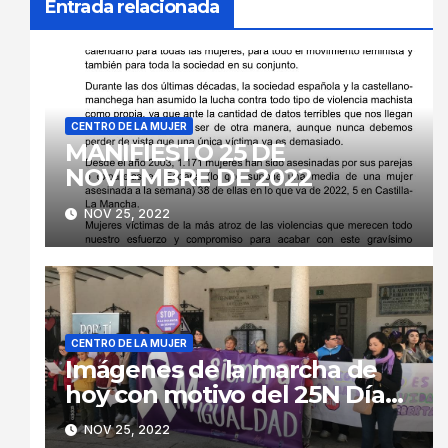
Entrada relacionada
CENTRO DE LA MUJER
MANIFIESTO 25 DE
NOVIEMBRE DE 2022
NOV 25, 2022
CENTRO DE LA MUJER
Imágenes de la marcha de
hoy con motivo del 25N Día
Internacional contra la
NOV 25, 2022
Violencia de Género