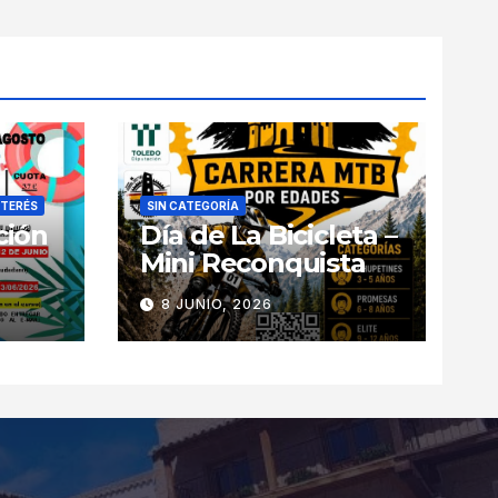
NTERÉS
SIN CATEGORÍA
ción
Día de La Bicicleta –
Mini Reconquista
8 JUNIO, 2026