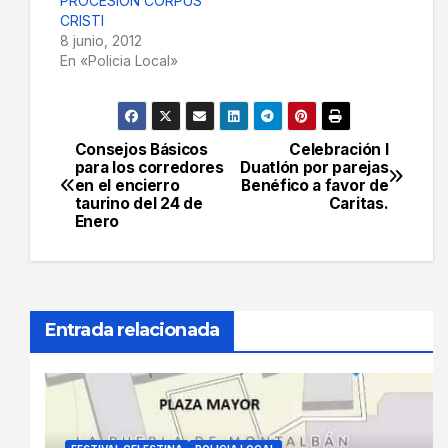
PROCESION CORPUS
CRISTI
8 junio, 2012
En «Policia Local»
Consejos Básicos
Celebración I
Navegación
para los corredores
Duatlón por parejas
en el encierro
Benéfico a favor de
de
taurino del 24 de
Caritas.
Enero
entradas
Entrada relacionada