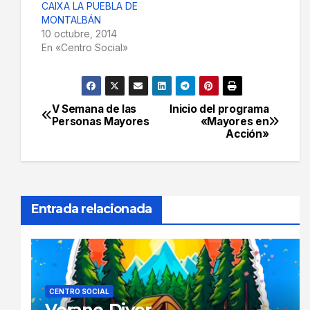
CAIXA LA PUEBLA DE
MONTALBÁN
10 octubre, 2014
En «Centro Social»
V Semana de las
Inicio del programa
Navegación
Personas Mayores
«Mayores en
Acción»
de
entradas
Entrada relacionada
CENTRO SOCIAL
Verano-Diver.