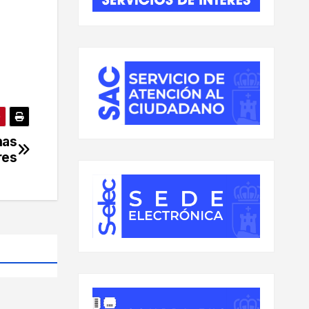
nas
res