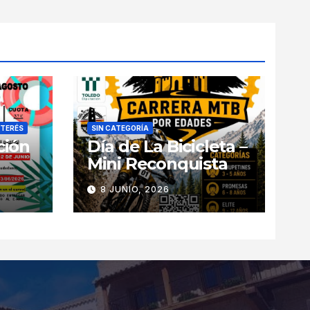
NTERÉS
SIN CATEGORÍA
ción
Día de La Bicicleta –
Mini Reconquista
8 JUNIO, 2026