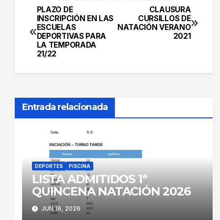
PLAZO DE
CLAUSURA
Navegación
INSCRIPCIÓN EN LAS
CURSILLOS DE
ESCUELAS
NATACIÓN VERANO
de
DEPORTIVAS PARA
2021
LA TEMPORADA
entradas
21/22
Entrada relacionada
DEPORTES
PISCINA
LISTA ADMITIDOS 1ª
QUINCENA NATACIÓN 2026
JUN 16, 2026