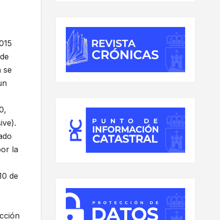
2015
 de
a se
un
0,
ive).
lado
or la
10 de
ección