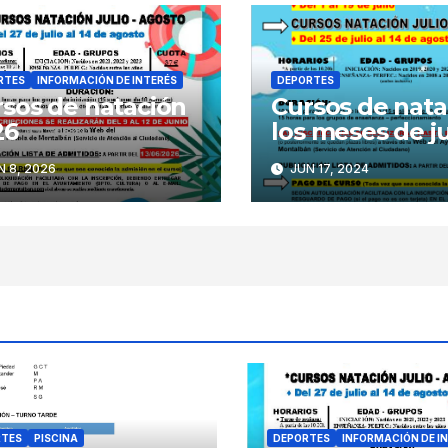
RTES
INFORMACIÓN DE INTERÉS
DEPORTES
sos de natación
Cursos de nata
26
los meses de ju
agosto
 8, 2026
JUN 17, 2024
RTES
PISCINA
DEPORTES
INFORMACIÓN DE I