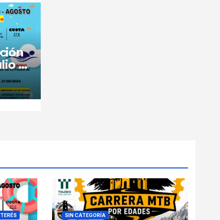
ción
lio y
NTERÉS
SIN CATEGORÍA