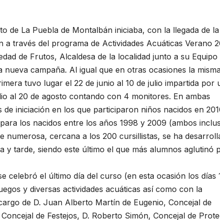
to de La Puebla de Montalbán iniciaba, con la llegada de la
n a través del programa de Actividades Acuáticas Verano 
edad de Frutos, Alcaldesa de la localidad junto a su Equipo
ta nueva campaña. Al igual que en otras ocasiones la mism
mera tuvo lugar el 22 de junio al 10 de julio impartida por 
julio al 20 de agosto contando con 4 monitores. En ambas
de iniciación en los que participaron niños nacidos en 201
ara los nacidos entre los años 1998 y 2009 (ambos inclus
 numerosa, cercana a los 200 cursillistas, se ha desarrol
a y tarde, siendo este último el que más alumnos aglutinó p
e celebró el último día del curso (en esta ocasión los días 
juegos y diversas actividades acuáticas así como con la
 cargo de D. Juan Alberto Martín de Eugenio, Concejal de
 Concejal de Festejos, D. Roberto Simón, Concejal de Prot