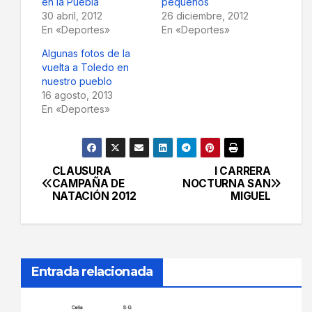
en la Puebla
pequeños
30 abril, 2012
26 diciembre, 2012
En «Deportes»
En «Deportes»
Algunas fotos de la
vuelta a Toledo en
nuestro pueblo
16 agosto, 2013
En «Deportes»
CLAUSURA
I CARRERA
Navegación
CAMPAÑA DE
NOCTURNA SAN
NATACIÓN 2012
MIGUEL
de
entradas
Entrada relacionada