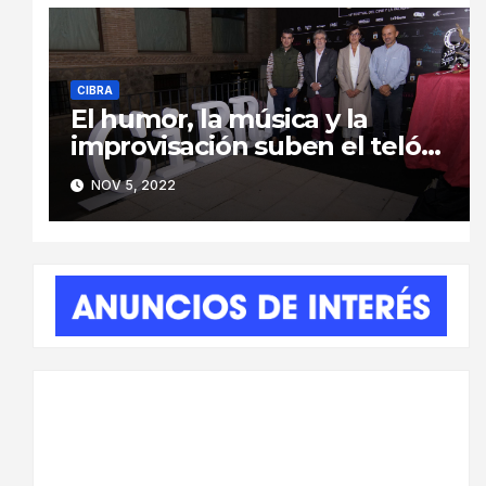
CIBRA
El humor, la música y la
improvisación suben el telón
del XIV Festival CiBRA
NOV 5, 2022