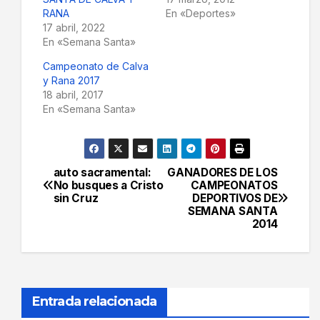
RANA
En «Deportes»
17 abril, 2022
En «Semana Santa»
Campeonato de Calva
y Rana 2017
18 abril, 2017
En «Semana Santa»
auto sacramental:
GANADORES DE LOS
Navegación
No busques a Cristo
CAMPEONATOS
sin Cruz
DEPORTIVOS DE
de
SEMANA SANTA
2014
entradas
Entrada relacionada