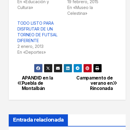
En «Educación y
19 febrero, 2015
Cultura»
En «Museo la
Celestina»
TODO LISTO PARA
DISFRUTAR DE UN
TORNEO DE FUTSAL
DIFERENTE
2 enero, 2013
En «Deportes»
APANDID en la
Campamento de
Navegación
Puebla de
verano en
Montalbán
Rinconada
de
entradas
Entrada relacionada