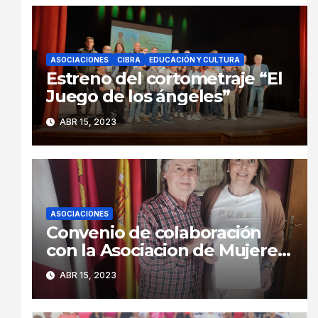
ASOCIACIONES
CIBRA
EDUCACIÓN Y CULTURA
Estreno del cortometraje “El
Juego de los ángeles”
ABR 15, 2023
ASOCIACIONES
Convenio de colaboración
con la Asociacion de Mujeres
Melibea.
ABR 15, 2023