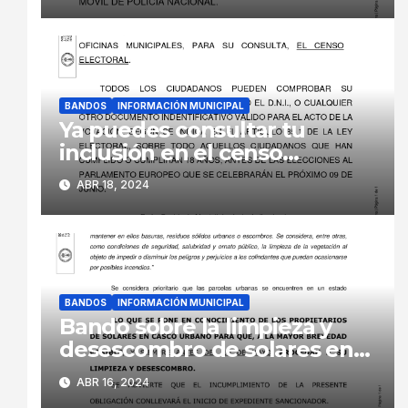
BANDOS
INFORMACIÓN MUNICIPAL
Ya puedes consultar tu
inclusión en el censo
electoral de cara a las
ABR 18, 2024
elecciones europeas de
junio.
BANDOS
INFORMACIÓN MUNICIPAL
Bando sobre la limpieza y
desescombro de solares en
el casco urbano
ABR 16, 2024