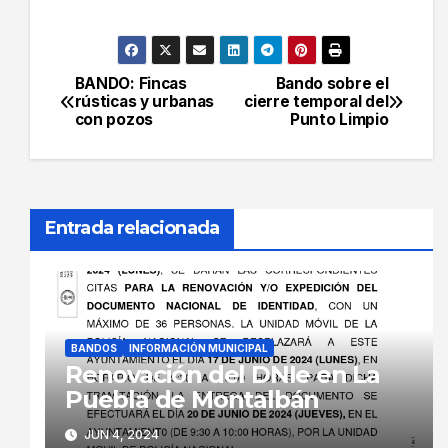
BANDO: Fincas
Bando sobre el
Navegación
rústicas y urbanas
cierre temporal del
con pozos
Punto Limpio
de
entradas
Entrada relacionada
BANDOS
INFORMACIÓN MUNICIPAL
Renovación del DNIe en La
Puebla de Montalbán
JUN 4, 2024