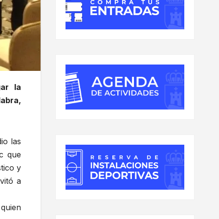
ar la
labra,
io las
tc que
tico y
vitó a
 quien