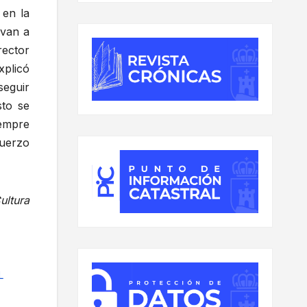
 en la
 van a
rector
xplicó
seguir
sto se
empre
fuerzo
ultura
L