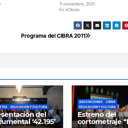
»
11 noviembre, 2021
En «Cibra»
Programa del CIBRA 2011
ASOCIACIONES
CIBRA
RTES
EDUCACIÓN Y CULTURA
EDUCACIÓN Y CULTURA
sentación del
Estreno del
documental ‘42.195’
cortometraje “