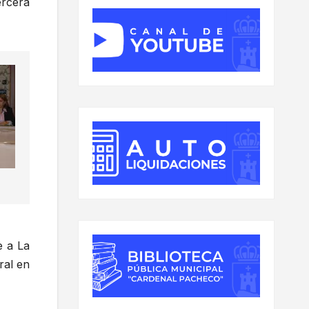
ercera
e a La
ral en