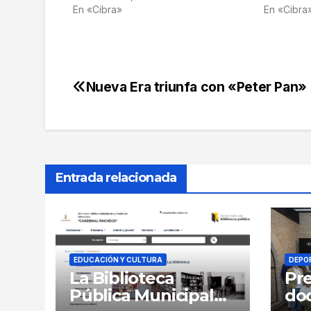
En «Cibra»
En «Cibra
Nueva Era triunfa con «Peter Pan»
Navegación
de
entradas
Entrada relacionada
EDUCACIÓN Y CULTURA
DEPO
La Biblioteca
Pre
Pública Municipal