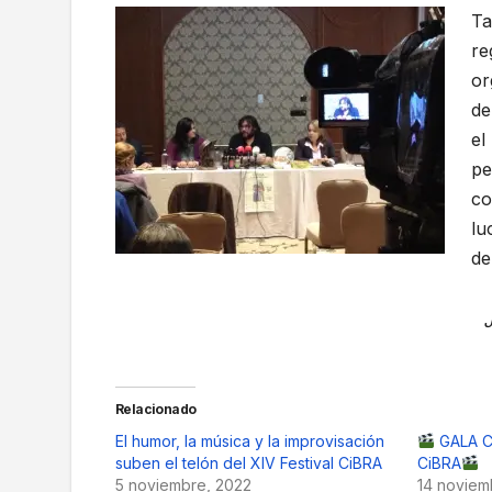
Ta
re
or
de
el
pe
co
lu
de
Relacionado
El humor, la música y la improvisación
GALA C
suben el telón del XIV Festival CiBRA
CiBRA
5 noviembre, 2022
14 noviem