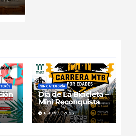
NTERÉS
SIN CATEGORÍA
ción
Día de La Bicicleta –
Mini Reconquista
8 JUNIO, 2026