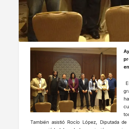
Ay
pr
en
El
gr
ha
cu
to
También asistió Rocío López, Diputada de