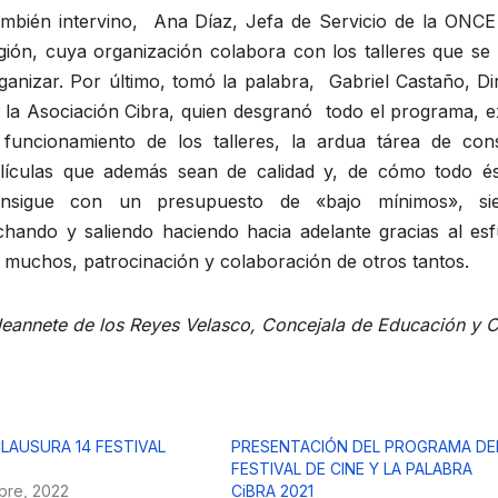
mbién intervino, Ana Díaz, Jefa de Servicio de la ONCE
gión, cuya organización colabora con los talleres que se
ganizar. Por último, tomó la palabra, Gabriel Castaño, Di
 la Asociación Cibra, quien desgranó todo el programa, e
 funcionamiento de los talleres, la ardua tárea de con
lículas que además sean de calidad y, de cómo todo é
nsigue con un presupuesto de «bajo mínimos», si
chando y saliendo haciendo hacia adelante gracias al es
 muchos, patrocinación y colaboración de otros tantos.
Jeannete de los Reyes Velasco, Concejala de Educación y C
LAUSURA 14 FESTIVAL
PRESENTACIÓN DEL PROGRAMA DE
FESTIVAL DE CINE Y LA PALABRA
bre, 2022
CiBRA 2021