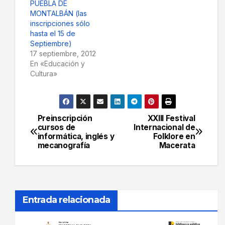
PUEBLA DE
MONTALBÁN (las
inscripciones sólo
hasta el 15 de
Septiembre)
17 septiembre, 2012
En «Educación y
Cultura»
Preinscripción
XXIII Festival
Navegación
cursos de
Internacional de
informática, inglés y
Folklore en
de
mecanografía
Macerata
entradas
Entrada relacionada