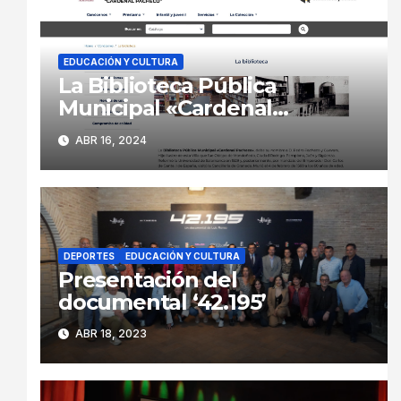
EDUCACIÓN Y CULTURA
La Biblioteca Pública
Municipal «Cardenal
Pacheco» renueva su página
ABR 16, 2024
web
DEPORTES
EDUCACIÓN Y CULTURA
Presentación del
documental ‘42.195’
ABR 18, 2023