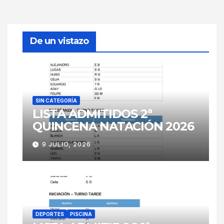
De un vistazo
SIN CATEGORÍA
LISTA ADMITIDOS 2ª
QUINCENA NATACIÓN 2026
9 JULIO, 2026
DEPORTES
PISCINA