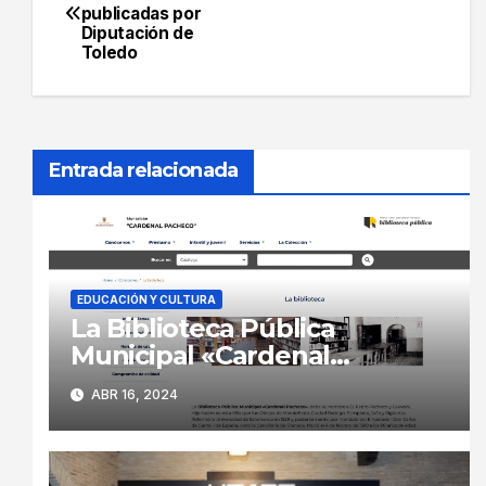
publicadas por
de
Diputación de
Toledo
entradas
Entrada relacionada
EDUCACIÓN Y CULTURA
La Biblioteca Pública
Municipal «Cardenal
Pacheco» renueva su página
ABR 16, 2024
web