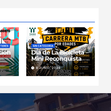
NTERÉS
SIN CATEGORÍA
ción
Día de La Bicicleta –
Mini Reconquista
8 JUNIO, 2026