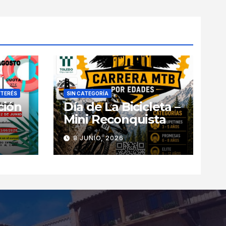
NTERÉS
SIN CATEGORÍA
ción
Día de La Bicicleta –
Mini Reconquista
8 JUNIO, 2026