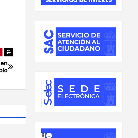
 en
blo