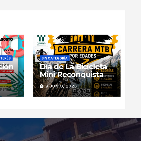
NTERÉS
SIN CATEGORÍA
ción
Día de La Bicicleta –
Mini Reconquista
8 JUNIO, 2026