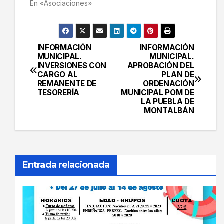
En «Asociaciones»
INFORMACIÓN
INFORMACIÓN
Navegación
MUNICIPAL.
MUNICIPAL.
INVERSIONES CON
APROBACIÓN DEL
de
CARGO AL
PLAN DE
REMANENTE DE
ORDENACIÓN
entradas
TESORERÍA
MUNICIPAL POM DE
LA PUEBLA DE
MONTALBÁN
Entrada relacionada