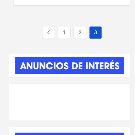
Paginación
1
2
3
de
entradas